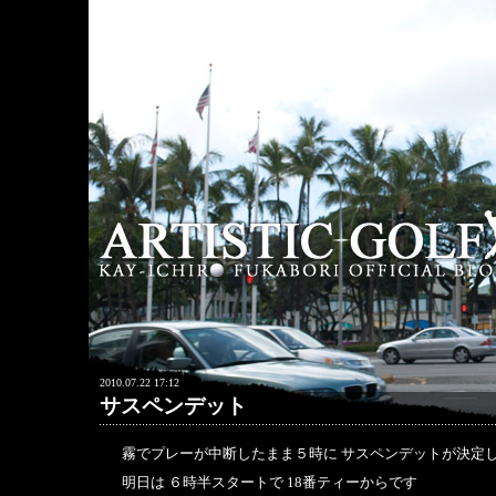
2010.07.22 17:12
サスペンデット
霧でプレーが中断したまま５時に サスペンデットが決定
明日は ６時半スタートで 18番ティーからです