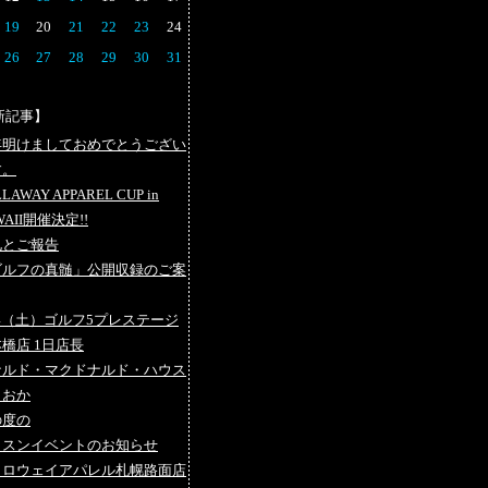
19
20
21
22
23
24
26
27
28
29
30
31
新記事】
年明けましておめでとうござい
す。
LAWAY APPAREL CUP in
WAII開催決定!!
礼とご報告
ゴルフの真髄」公開収録のご案
14（土）ゴルフ5プレステージ
橋店 1日店長
ナルド・マクドナルド・ハウス
くおか
の度の
ッスンイベントのお知らせ
ャロウェイアパレル札幌路面店