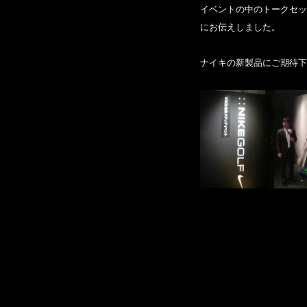
イベントの中のトークセッ
にお伝えしました。
ナイキの新製品にご期待下